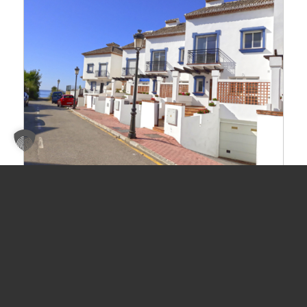
Sonstige in Estepona
Objekt ID:
TH136
Gesamtfläche ca.:
255 m²
Kaufpreis:
550.000 EUR
Details
merken