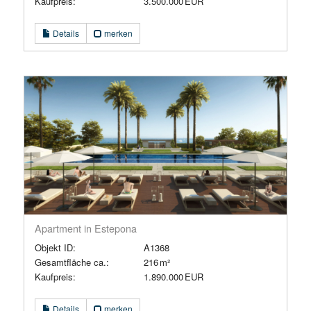
Kaufpreis:
3.500.000 EUR
Details
merken
Apartment in Estepona
Objekt ID:
A1368
Gesamtfläche ca.:
216 m²
Kaufpreis:
1.890.000 EUR
Details
merken