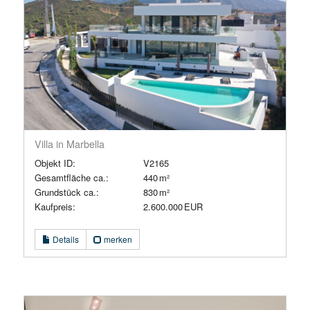
Villa in Marbella
Objekt ID:
V2165
Gesamtfläche ca.:
440 m²
Grund­stück ca.:
830 m²
Kaufpreis:
2.600.000 EUR
Details
merken