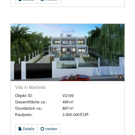
Villa in Marbella
Objekt ID:
V2109
Gesamtfläche ca.:
495 m²
Grund­stück ca.:
897 m²
Kaufpreis:
3.900.000 EUR
Details
merken