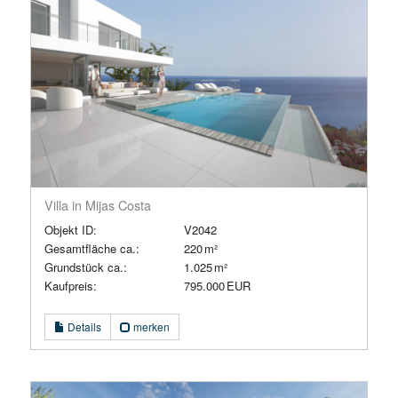
Villa in Mijas Costa
Objekt ID:
V2042
Gesamtfläche ca.:
220 m²
Grund­stück ca.:
1.025 m²
Kaufpreis:
795.000 EUR
Details
merken