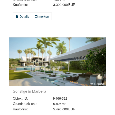
Kaufpreis:
3.300.000 EUR
Details
merken
Sonstige in Marbella
Objekt ID:
P466-322
Grund­stück ca.:
5.826 m²
Kaufpreis:
5.490.000 EUR