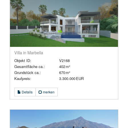
Villa in Marbella
Objekt ID:
V2168
Gesamtfläche ca.:
402 m²
Grund­stück ca.:
670 m²
Kaufpreis:
3.300.000 EUR
Details
merken