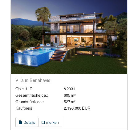
Villa in Benahavis
Objekt ID:
V2031
Gesamtfläche ca.:
605 m²
Grund­stück ca.:
527 m²
Kaufpreis:
2.190.000 EUR
Details
merken