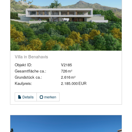
Villa in Benahavis
Objekt ID:
V2185
Gesamtfläche ca.:
726 m²
Grund­stück ca.:
2.616 m²
Kaufpreis:
2.185.000 EUR
Details
merken