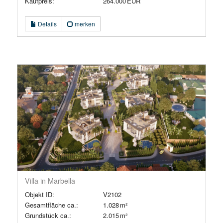
Kaufpreis:
264.000 EUR
Details
merken
Villa in Marbella
Objekt ID:
V2102
Gesamtfläche ca.:
1.028 m²
Grund­stück ca.:
2.015 m²