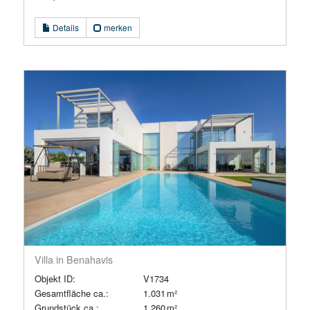
Details
merken
Villa in Benahavis
Objekt ID:
V1734
Gesamtfläche ca.:
1.031 m²
Grund­stück ca.:
1.260 m²