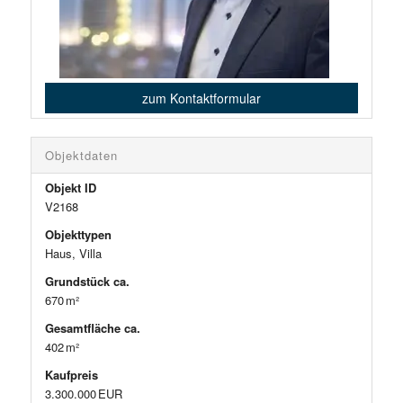
zum Kontaktformular
Objektdaten
Objekt ID
V2168
Objekttypen
Haus, Villa
Grund­stück ca.
670 m²
Gesamtfläche ca.
402 m²
Kaufpreis
3.300.000 EUR