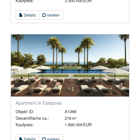
Kaufpreis:
3.500.000 EUR
Details
merken
Apartment in Estepona
Objekt ID:
A1368
Gesamtfläche ca.:
216 m²
Kaufpreis:
1.890.000 EUR
Details
merken