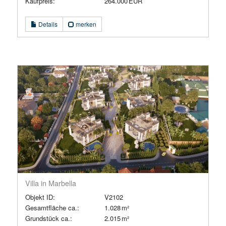
Kaufpreis:
264.000 EUR
Details
merken
Villa in Marbella
Objekt ID:
V2102
Gesamtfläche ca.:
1.028 m²
Grund­stück ca.:
2.015 m²