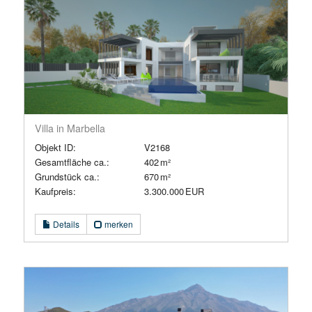
Villa in Marbella
Objekt ID:
V2168
Gesamtfläche ca.:
402 m²
Grund­stück ca.:
670 m²
Kaufpreis:
3.300.000 EUR
Details
merken