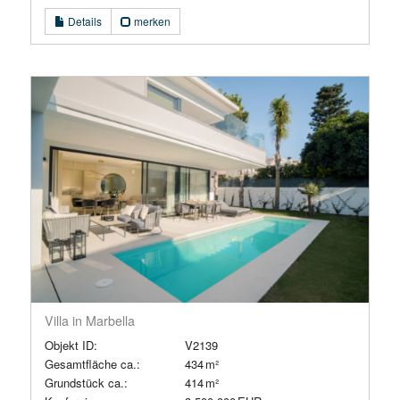
Details
merken
Villa in Marbella
Objekt ID:
V2139
Gesamtfläche ca.:
434 m²
Grund­stück ca.:
414 m²