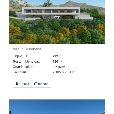
Villa in Benahavis
Objekt ID:
V2185
Gesamtfläche ca.:
726 m²
Grund­stück ca.:
2.616 m²
Kaufpreis:
2.185.000 EUR
Details
merken