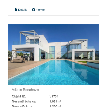
Details
merken
Villa in Benahavis
Objekt ID:
V1734
Gesamtfläche ca.:
1.031 m²
Grund­stück ca.:
1.260 m²