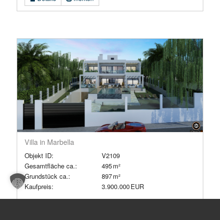
Villa in Marbella
Objekt ID:
V2109
Gesamtfläche ca.:
495 m²
Grund­stück ca.:
897 m²
Kaufpreis:
3.900.000 EUR
Details
merken