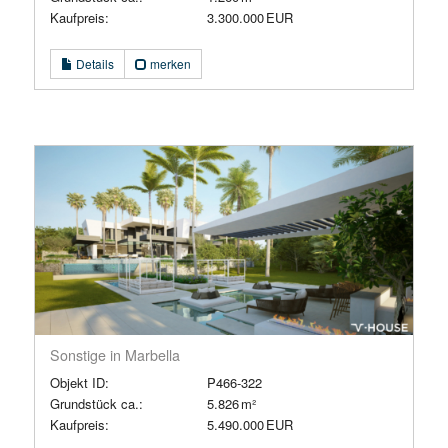
Kaufpreis:
3.300.000 EUR
Details
merken
Sonstige in Marbella
Objekt ID:
P466-322
Grund­stück ca.:
5.826 m²
Kaufpreis:
5.490.000 EUR