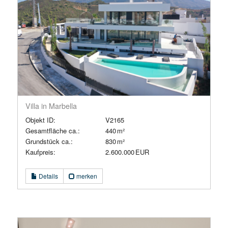
Villa in Marbella
Objekt ID:
V2165
Gesamtfläche ca.:
440 m²
Grund­stück ca.:
830 m²
Kaufpreis:
2.600.000 EUR
Details
merken