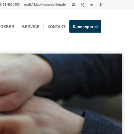
6151 4930153
| mail@kieck-immobilien.de
TGEBER
SERVICE
KONTAKT
Kundenportal