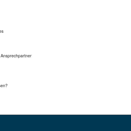
es
 Ansprechpartner
sen?