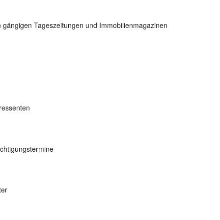
n gängigen Tageszeitungen und Immobilienmagazinen
eressenten
ichtigungstermine
ter