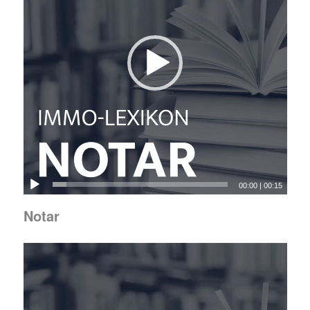
00:00
|
00:15
Notar