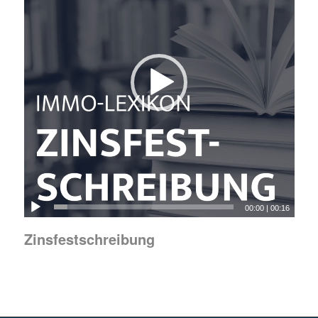
00:00
|
00:16
Zinsfestschreibung