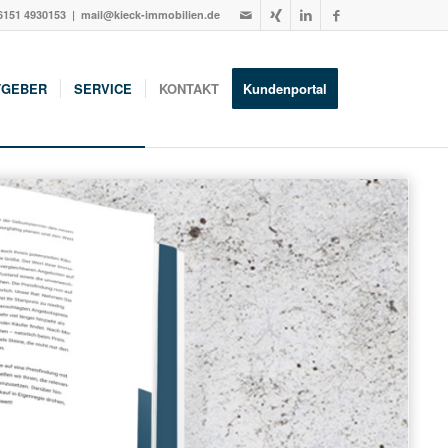
6151 4930153
| mail@kieck-immobilien.de
TGEBER
SERVICE
KONTAKT
Kundenportal