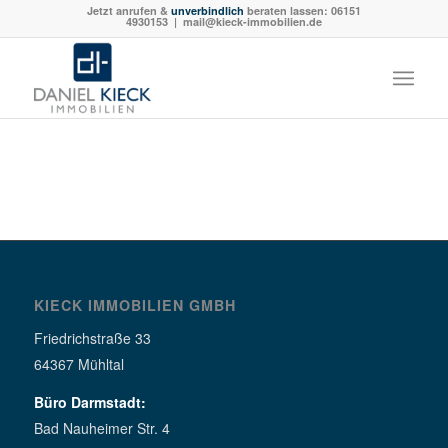
Jetzt anrufen &
unverbindlich
beraten lassen:
06151
4930153
| mail@kieck-immobilien.de
KIECK IMMOBILIEN GMBH
Friedrichstraße 33
64367 Mühltal
Büro Darmstadt:
Bad Nauheimer Str. 4